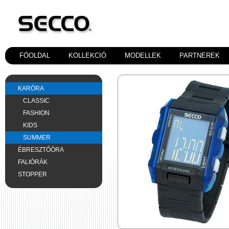
FÖOLDAL
KOLLEKCIÓ
MODELLEK
PARTNEREK
KARÓRA
CLASSIC
FASHION
KIDS
SUMMER
ÉBRESZTŐÓRA
FALIÓRÁK
STOPPER