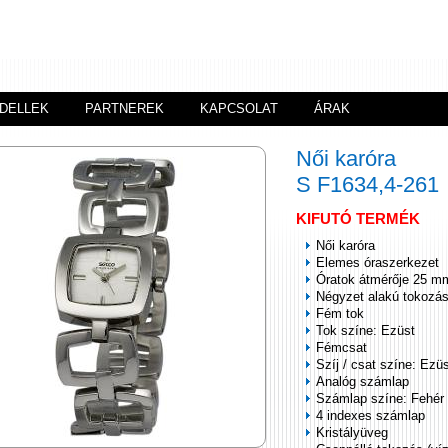
DELLEK
PARTNEREK
KAPCSOLAT
ÁRAK
Női karóra
S F1634,4-261
KIFUTÓ TERMÉK
Női karóra
Elemes óraszerkezet
Óratok átmérője 25 m
Négyzet alakú tokozá
Fém tok
Tok színe: Ezüst
Fémcsat
Szíj / csat színe: Ezü
Analóg számlap
Számlap színe: Fehér
4 indexes számlap
Kristályüveg