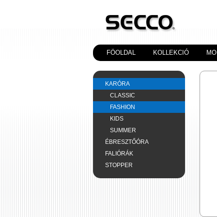
FÖOLDAL
KOLLEKCIÓ
MO
KARÓRA
CLASSIC
FASHION
KIDS
SUMMER
ÉBRESZTŐÓRA
FALIÓRÁK
STOPPER