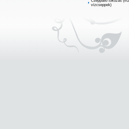
Cseppálló tokozás (ví
vízcseppek)