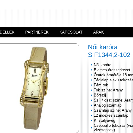
DELLEK
PARTNEREK
KAPCSOLAT
ÁRAK
Női karóra
S F1344,2-102
Női karóra
Elemes óraszerkezet
Óratok átmérője 18 m
Téglalap alakú tokozá
Fém tok
Tok színe: Arany
Bőrszíj
Szíj / csat színe: Aran
Analóg számlap
Számlap színe: Arany
12 indexes számlap
Kristályüveg
Cseppálló tokozás (ví
vízcseppek)