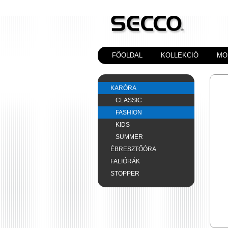
FÖOLDAL
KOLLEKCIÓ
MO
KARÓRA
CLASSIC
FASHION
KIDS
SUMMER
ÉBRESZTŐÓRA
FALIÓRÁK
STOPPER