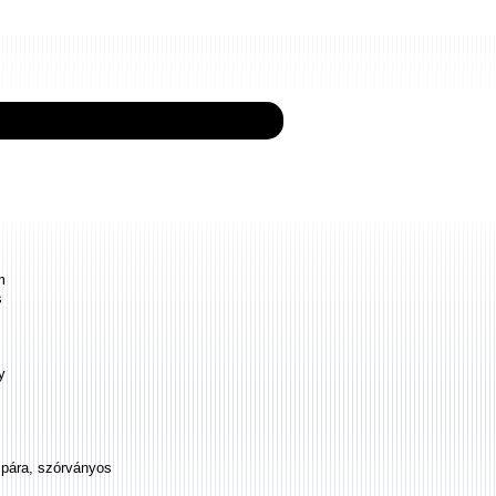
m
s
y
zpára, szórványos