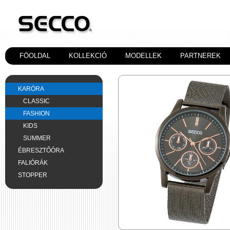
FÖOLDAL
KOLLEKCIÓ
MODELLEK
PARTNEREK
KARÓRA
CLASSIC
FASHION
KIDS
SUMMER
ÉBRESZTŐÓRA
FALIÓRÁK
STOPPER